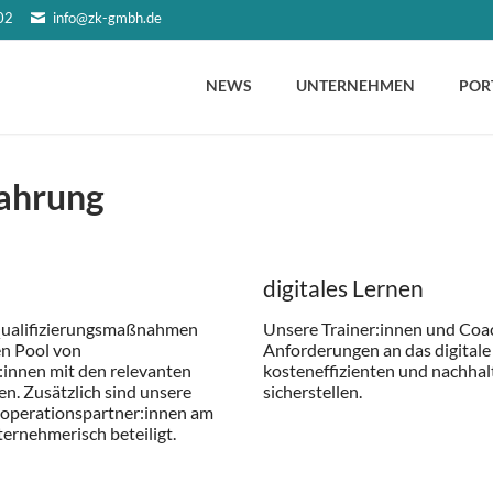
02
info@zk-gmbh.de
NEWS
UNTERNEHMEN
POR
fahrung
digitales Lernen
Qualifizierungsmaßnahmen
Unsere Trainer:innen und Co
en Pool von
Anforderungen an das digitale
:innen mit den relevanten
kosteneffizienten und nachhal
n. Zusätzlich sind unsere
sicherstellen.
ooperationspartner:innen am
ernehmerisch beteiligt.